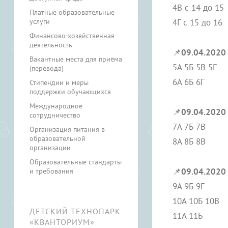
4В с 14 до 15
Платные образовательные
услуги
4Г с 15 до 16
Финансово-хозяйственная
деятельность
📌
09.04.2020
Вакантные места для приёма
5А 5Б 5В 5Г
(перевода)
6А 6Б 6Г
Стипендии и меры
поддержки обучающихся
Международное
📌
09.04.2020
сотрудничество
7А 7Б 7В
Организация питания в
образовательной
8А 8Б 8В
организации
Образовательные стандарты
📌
09.04.2020
и требования
9А 9Б 9Г
10А 10Б 10В
ДЕТСКИЙ ТЕХНОПАРК
11А 11Б
«КВАНТОРИУМ»