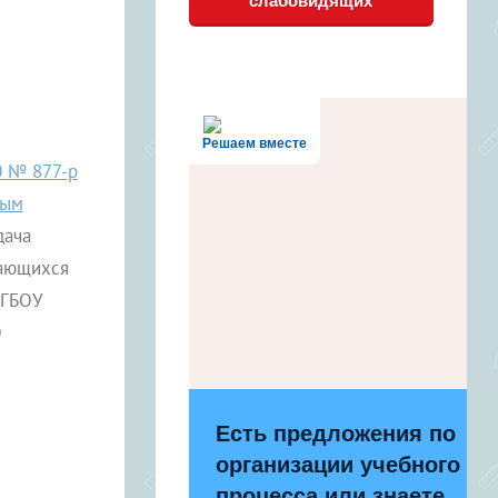
слабовидящих
Решаем вместе
0 № 877-р
ным
дача
чающихся
 ГБОУ
О
Есть предложения по
организации учебного
процесса или знаете,