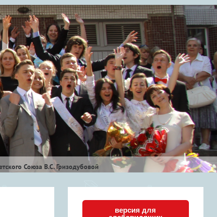
тского Союза В.С. Гризодубовой
версия для